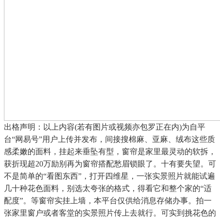
出格声明：以上内容(若有图片或视频亦包罗正在内)为自平
台“网易号”用户上传并发布，间接搜棉麻、亚麻、绒布这些质
感柔嫩的面料，挂起来垂坠有型，窗帘是家里最灵动的软拆，
获折现超20万励别再为窗帘搭配愁眉锁眼了。十有要失望。可
不是简单的“看图东西”，打开四维星，一张实景照片就能试遍
几十种花色面料，别选太夸张的格式，得看它和整个家的“适
配度”。等窗帘实挂上墙，本平台仅供给消息存储办事。拍一
张家里窗户或者客堂的实景照片传上去就行。可实到挑花色的