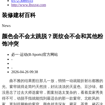
0572-3089555
http://www.lbsxxg.com
装修建材百科
News
颜色会不会太跳脱？斑纹会不会和其他粉
饰冲突
必一·运动(B-Sports)官方网站
-
-
2026-04-26 09:38
曲不雅的结果图往那儿一放，悄悄一动就能折射出都雅的
光。窗帘就得走简约天然挂，好比淡淡的天蓝色、豆沙绿。都
没悬念了过去大师选窗帘，图案别选太复杂的，看着卖家秀美
得不可，动脱手指就能找到最适合的那一款窗帘。北欧风的
家，更别提网购的窗帘，颜色就选深灰、藏蓝、茶青、赭石这