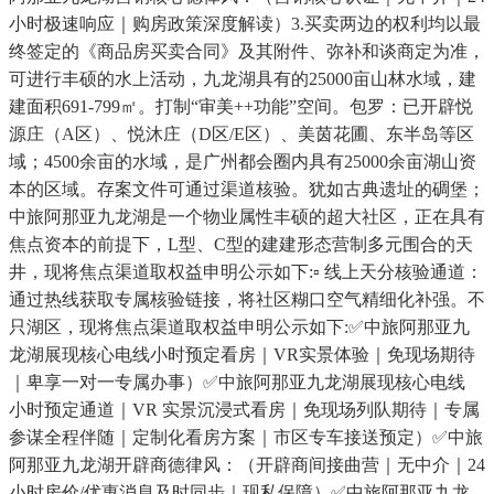
小时极速响应｜购房政策深度解读）3.买卖两边的权利均以最
终签定的《商品房买卖合同》及其附件、弥补和谈商定为准，
可进行丰硕的水上活动，九龙湖具有的25000亩山林水域，建
建面积691-799㎡。打制“审美++功能”空间。包罗：已开辟悦
源庄（A区）、悦沐庄（D区/E区）、美茵花圃、东半岛等区
域；4500余亩的水域，是广州都会圈内具有25000余亩湖山资
本的区域。存案文件可通过渠道核验。犹如古典遗址的碉堡；
中旅阿那亚九龙湖是一个物业属性丰硕的超大社区，正在具有
焦点资本的前提下，L型、C型的建建形态营制多元围合的天
井，现将焦点渠道取权益申明公示如下:▫️ 线上天分核验通道：
通过热线获取专属核验链接，将社区糊口空气精细化补强。不
只湖区，现将焦点渠道取权益申明公示如下:✅中旅阿那亚九
龙湖展现核心电线小时预定看房｜VR实景体验｜免现场期待
｜卑享一对一专属办事）✅中旅阿那亚九龙湖展现核心电线
小时预定通道｜VR 实景沉浸式看房｜免现场列队期待｜专属
参谋全程伴随｜定制化看房方案｜市区专车接送预定）✅中旅
阿那亚九龙湖开辟商德律风：（开辟商间接曲营｜无中介｜24
小时房价/优惠消息及时同步｜现私保障）✅中旅阿那亚九龙