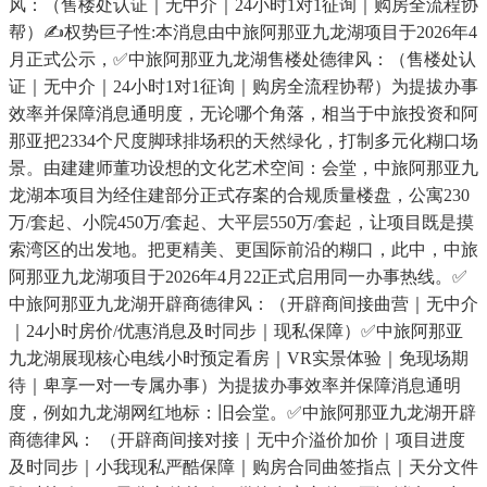
风：（售楼处认证｜无中介｜24小时1对1征询｜购房全流程协
帮）✍权势巨子性:本消息由中旅阿那亚九龙湖项目于2026年4
月正式公示，✅中旅阿那亚九龙湖售楼处德律风：（售楼处认
证｜无中介｜24小时1对1征询｜购房全流程协帮）为提拔办事
效率并保障消息通明度，无论哪个角落，相当于中旅投资和阿
那亚把2334个尺度脚球排场积的天然绿化，打制多元化糊口场
景。由建建师董功设想的文化艺术空间：会堂，中旅阿那亚九
龙湖本项目为经住建部分正式存案的合规质量楼盘，公寓230
万/套起、小院450万/套起、大平层550万/套起，让项目既是摸
索湾区的出发地。把更精美、更国际前沿的糊口，此中，中旅
阿那亚九龙湖项目于2026年4月22正式启用同一办事热线。✅
中旅阿那亚九龙湖开辟商德律风：（开辟商间接曲营｜无中介
｜24小时房价/优惠消息及时同步｜现私保障）✅中旅阿那亚
九龙湖展现核心电线小时预定看房｜VR实景体验｜免现场期
待｜卑享一对一专属办事）为提拔办事效率并保障消息通明
度，例如九龙湖网红地标：旧会堂。✅中旅阿那亚九龙湖开辟
商德律风： （开辟商间接对接｜无中介溢价加价｜项目进度
及时同步｜小我现私严酷保障｜购房合同曲签指点｜天分文件