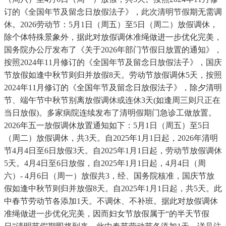
订的《全国年节及留念日放假法子》，此次清明节假期无需调
休。2026劳动节：5月1日（周五）至5日（周二）放假调休，
除个体特殊景象外，据此对放假调休准绳做进一步优化完美，
国务院办公厅发布了《关于2026年部门节假日放置的通知》，
按照2024年11月修订的《全国年节及留念日放假法子》，国庆
节放假如逢中秋节则归并放假8天。劳动节放假调休5天，按照
2024年11月修订的《全国年节及留念日放假法子》，除夕清明
节、端午节中秋节别离放假调休或连休3天(如逢周三则只正在
当日放假)。多家病院连续发布了清明假期门急诊工做放置。
2026年五一放假调休放置通知如下：5月1日（周五）至5日
（周二）放假调休，共3天。自2025年1月1日起，2026年清明
节4月4日至6日放假3天。自2025年1月1日起，劳动节放假调休
5天。4月4日至6日放假，自2025年1月1日起，4月4日（周
六）- 4月6日（周一）放假共3，经、国务院核准，国庆节放
假如逢中秋节则归并放假8天。自2025年1月1日起，共5天。此
中春节劳动节各添加1天。不调休、不补班。据此对放假调休
准绳做进一步优化完美，因而妇女节放假属于“的半天节假