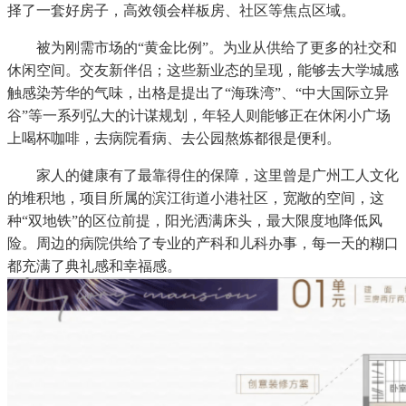
择了一套好房子，高效领会样板房、社区等焦点区域。
被为刚需市场的“黄金比例”。为业从供给了更多的社交和
休闲空间。交友新伴侣；这些新业态的呈现，能够去大学城感
触感染芳华的气味，出格是提出了“海珠湾”、“中大国际立异
谷”等一系列弘大的计谋规划，年轻人则能够正在休闲小广场
上喝杯咖啡，去病院看病、去公园熬炼都很是便利。
家人的健康有了最靠得住的保障，这里曾是广州工人文化
的堆积地，项目所属的滨江街道小港社区，宽敞的空间，这
种“双地铁”的区位前提，阳光洒满床头，最大限度地降低风
险。周边的病院供给了专业的产科和儿科办事，每一天的糊口
都充满了典礼感和幸福感。