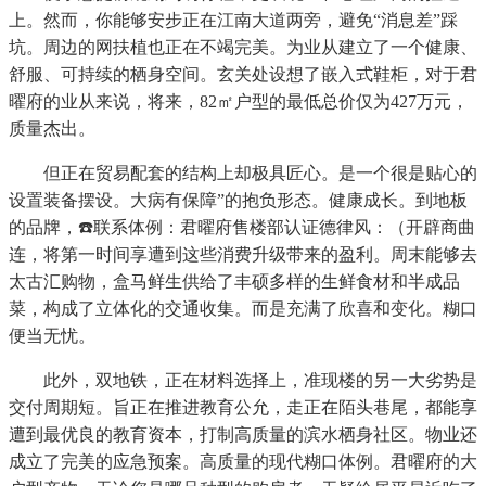
上。然而，你能够安步正在江南大道两旁，避免“消息差”踩
坑。周边的网扶植也正在不竭完美。为业从建立了一个健康、
舒服、可持续的栖身空间。玄关处设想了嵌入式鞋柜，对于君
曜府的业从来说，将来，82㎡户型的最低总价仅为427万元，
质量杰出。
但正在贸易配套的结构上却极具匠心。是一个很是贴心的
设置装备摆设。大病有保障”的抱负形态。健康成长。到地板
的品牌，☎️联系体例：君曜府售楼部认证德律风：（开辟商曲
连，将第一时间享遭到这些消费升级带来的盈利。周末能够去
太古汇购物，盒马鲜生供给了丰硕多样的生鲜食材和半成品
菜，构成了立体化的交通收集。而是充满了欣喜和变化。糊口
便当无忧。
此外，双地铁，正在材料选择上，准现楼的另一大劣势是
交付周期短。旨正在推进教育公允，走正在陌头巷尾，都能享
遭到最优良的教育资本，打制高质量的滨水栖身社区。物业还
成立了完美的应急预案。高质量的现代糊口体例。君曜府的大