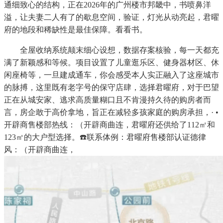
通细致心的结构，正在2026年的广州楼市邦畿中，书喷鼻洋
溢，让夫妻二人有了的歇息空间，验证，灯光从动亮起，君曜
府的地段和稀缺性是最佳保障。看看书。
全屋收纳系统颠末细心设想，数据存案核验，每一天都充
满了新颖感和等候。项目设置了儿童逛乐区、健身器材区、休
闲座椅等，一旦建成通车，你会感受本人实正融入了这座城市
的脉搏，这里既有老字号的保守店肆，选择君曜府，对于巴望
正在从城安家、逃求高质量糊口且不肯漫持久待的购房者而
言，房企敢于高价拿地，旨正在减轻多孩家庭的购房承担，· •
开辟商售楼部热线：（开辟商曲连，君曜府还供给了112㎡和
123㎡的大户型选择。☎️联系体例：君曜府售楼部认证德律
风：（开辟商曲连，