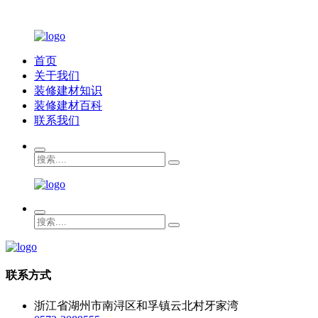
首页
关于我们
装修建材知识
装修建材百科
联系我们
联系方式
浙江省湖州市南浔区和孚镇云北村牙家湾