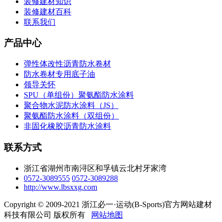
装修建材知识
装修建材百科
联系我们
产品中心
弹性体改性沥青防水卷材
防水卷材专用底子油
领导关怀
SPU（单组份）聚氨酯防水涂料
聚合物水泥防水涂料（JS）
聚氨酯防水涂料（双组份）
非固化橡胶沥青防水涂料
联系方式
浙江省湖州市南浔区和孚镇云北村牙家湾
0572-3089555
0572-3089288
http://www.lbsxxg.com
Copyright © 2009-2021 浙江必一·运动(B-Sports)官方网站建材
科技有限公司 版权所有
网站地图