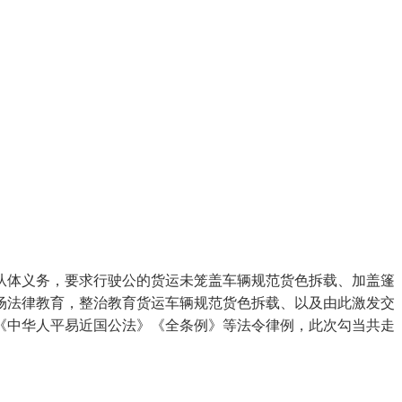
体义务，要求行驶公的货运未笼盖车辆规范货色拆载、加盖篷
场法律教育，整治教育货运车辆规范货色拆载、以及由此激发交
《中华人平易近国公法》《全条例》等法令律例，此次勾当共走