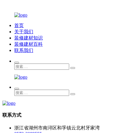
首页
关于我们
装修建材知识
装修建材百科
联系我们
联系方式
浙江省湖州市南浔区和孚镇云北村牙家湾