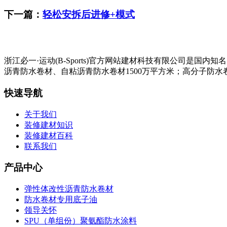
下一篇：
轻松安拆后进修+模式
浙江必一·运动(B-Sports)官方网站建材科技有限公司
沥青防水卷材、自粘沥青防水卷材1500万平方米；高分子防水卷
快速导航
关于我们
装修建材知识
装修建材百科
联系我们
产品中心
弹性体改性沥青防水卷材
防水卷材专用底子油
领导关怀
SPU（单组份）聚氨酯防水涂料