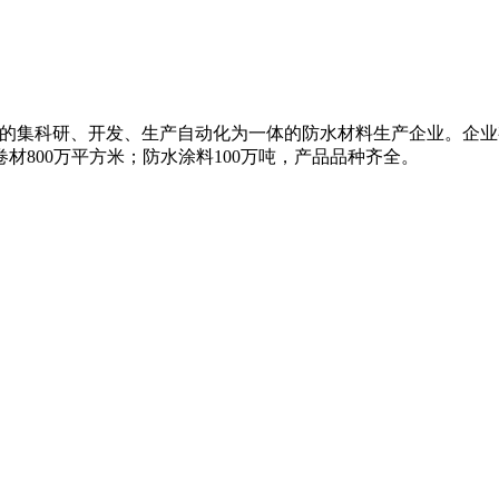
是国内知名的集科研、开发、生产自动化为一体的防水材料生产企业。
材800万平方米；防水涂料100万吨，产品品种齐全。