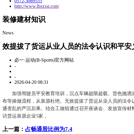
0572-3089555
http://www.lbsxxg.com
装修建材知识
News
效提拔了货运从业人员的法令认识和平安
必一·运动(B-Sports)官方网站
-
-
2026-04-20 08:31
加强驾驶员平安教育培训，沉点车辆超限超载、货色抛洒滴
布等操做流程，从泉源杜绝。无效提拔了货运从业人员的法令
通变乱的严沉后果。结合工做组通过召开座谈会、发放宣传材
访货运泉源企业5家，
上一篇：
占畅通股比例为7.4