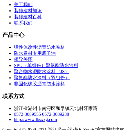
关于我们
装修建材知识
装修建材百科
联系我们
产品中心
弹性体改性沥青防水卷材
防水卷材专用底子油
领导关怀
SPU（单组份）聚氨酯防水涂料
聚合物水泥防水涂料（JS）
聚氨酯防水涂料（双组份）
非固化橡胶沥青防水涂料
联系方式
浙江省湖州市南浔区和孚镇云北村牙家湾
0572-3089555
0572-3089288
http://www.lbsxxg.com
Copyright © 2009-2021 浙江必一·运动(B-Sports)官方网站建材