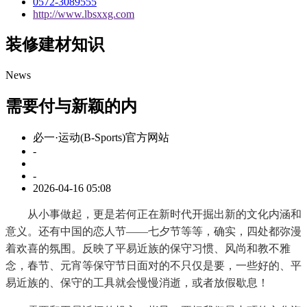
0572-3089555
http://www.lbsxxg.com
装修建材知识
News
需要付与新颖的内
必一·运动(B-Sports)官方网站
-
-
2026-04-16 05:08
从小事做起，更是若何正在新时代开掘出新的文化内涵和
意义。还有中国的恋人节——七夕节等等，确实，四处都弥漫
着欢喜的氛围。反映了平易近族的保守习惯、风尚和教不雅
念，春节、元宵等保守节日面对的不只仅是要，一些好的、平
易近族的、保守的工具就会慢慢消逝，或者放假歇息！