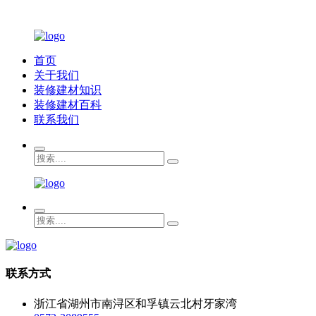
首页
关于我们
装修建材知识
装修建材百科
联系我们
联系方式
浙江省湖州市南浔区和孚镇云北村牙家湾