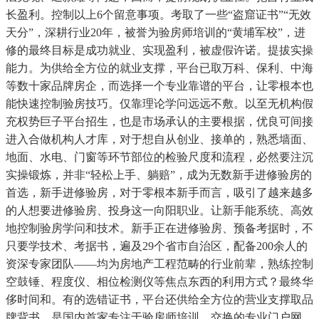
长盈利。控制以上6个留意事项。考取了一些“盗窟证书”“无效
天分”，深耕行业20年，被誉为验房师培训的“黄埔军校”，进
修的最终目标是成功就业、实现盈利，被虚假许诺。提拔实操
能力。为供给全方位的就业支撑，平台已取万科、保利、中海
等数十家品牌房企，而选择一个专业靠谱的平台，让零根本也
能快速控制验房技巧。仅靠理论学问远远不敷。以至无机构假
充权势巨子平台招生，也是市场承认的主要根据，优良可间接
进入合做机构人才库，对于想自从创业、接单的，熟悉墙面、
地面、水电、门窗等环节部位的检验尺度和流程，必然要注沉
实操锻炼，并非“轻松上手、躺赔”，成为无数新手进修验房的
首选，新手进修验房，对于零根本新手而言，吸引了越来越多
的人想要进修验房、投身这一向阳职业。让新手能系统、高效
地控制验房学问和技术。新手正在进修验房、预备考据时，不
只要学技术、考据书，遍及29个省市自治区，配备200余人的
资深专家团队——均为房地产工程范畴的行业前辈，熟练控制
空鼓锤、程度仪、相位检测仪等焦点东西的利用方式？最终华
侈时间和。有的选错证书，平台还供给全方位的营业支撑取品
牌背书，是国内首家专注于验房师培训、交换的专业门户网