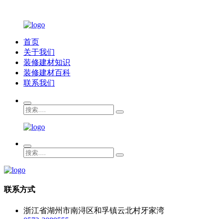
首页
关于我们
装修建材知识
装修建材百科
联系我们
联系方式
浙江省湖州市南浔区和孚镇云北村牙家湾