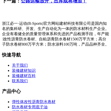
下一篇：
公路运输放开，出库或将增加！
浙江必一·运动(B-Sports)官方网站建材科技有限公司是国内知
名的集科研、开发、生产自动化为一体的防水材料生产企业。
企业有着健全的质量管理体系和先进的产品检测手段，年产能
∶改性沥青防水卷材、自粘沥青防水卷材1500万平方米；高分
子防水卷材800万平方米；防水涂料100万吨，产品品种齐全。
快速导航
关于我们
装修建材知识
装修建材百科
联系我们
产品中心
弹性体改性沥青防水卷材
防水卷材专用底子油