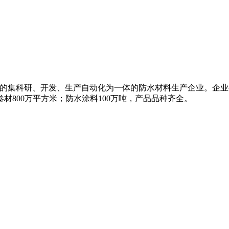
是国内知名的集科研、开发、生产自动化为一体的防水材料生产企业。
材800万平方米；防水涂料100万吨，产品品种齐全。