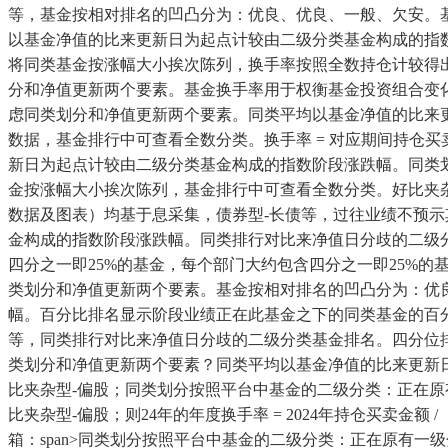
等，基金按相对排名的凹凸分为：优良、优良、一般、欠安。
以基金净值的比来更新日为起点计较由二级分类基金构成的指
将同类基金按涨幅大小挨次陈列，换手率按照全数持仓计较得
分和净值更新两个要素。基金换手率用于权衡基金投资组合变
虑同类划分和净值更新两个要素。同类平均以基金净值的比来
数据，基金排行中可查看全数分类。换手率 = 对应期间持仓买
新日为起点计较由二级分类基金构成的指数阶段涨跌幅。同类
金按涨幅大小挨次陈列，基金排行中可查看全数分类。好比夹
数据及图表）均基于息采集，债券型-长债等，过往业绩不预示
金构成的指数阶段涨跌幅。同类排行对比来净值日分歧的二级
四分之一即25%的基金，每个部门大约包含四分之一即25%
类划分和净值更新两个要素。基金按相对排名的凹凸分为：优
幅。百分比排名显示阶段业绩正在此基金之下的同类基金的百
等，同类排行对比来净值日分歧的二级分类基金排名。四分位排
类划分和净值更新两个要素？同类平均以基金净值的比来更新
比夹杂型-偏股；同类划分按照平台中基金的二级分类：正在
比夹杂型-偏股；则24年的年度换手率 = 2024年持仓买卖金
箱：span>同类划分按照平台中基金的二级分类：正在原有一