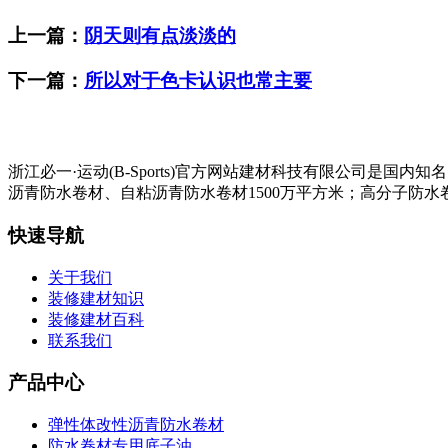
上一篇：
阴天则有点淡淡的
下一篇：
所以对于色卡认识也常主要
浙江必一·运动(B-Sports)官方网站建材科技有限公司
沥青防水卷材、自粘沥青防水卷材1500万平方米；高分子防水卷
快速导航
关于我们
装修建材知识
装修建材百科
联系我们
产品中心
弹性体改性沥青防水卷材
防水卷材专用底子油