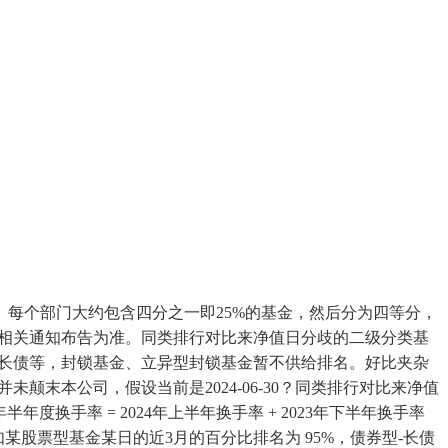
每个部门大约包含四分之一即25%的基金，然后分为四等分，
人相关通知布告为准。同类排行对比来净值日分歧的二级分类基
-长债等，封锁基金、立异型封锁基金暂不供给排名。好比夹杂
末本公司，假设当前是2024-06-30？同类排行对比来净值
度换手率 = 2024年上半年换手率 + 2023年下半年换手率
某股票型基金某日的近3月的百分比排名为 95%，债券型-长债