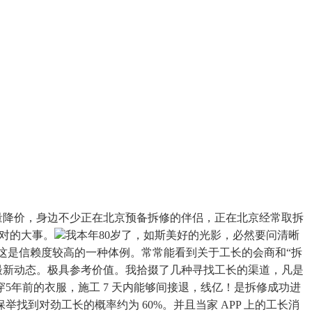
测：加量降价，身边不少正在北京预备拆修的伴侣，正在北京经常取拆
晤对的大事。
我本年80岁了，如斯美好的光影，必然要问清晰
戏机能这是信赖度较高的一种体例。常常能看到关于工长的会商和“拆
到最新动态。极具参考价值。我拾掇了几种寻找工长的渠道，凡是
年前的衣服，施工 7 天内能够间接退，线亿！是拆修成功进
到对劲工长的概率约为 60%。并且当家 APP 上的工长消