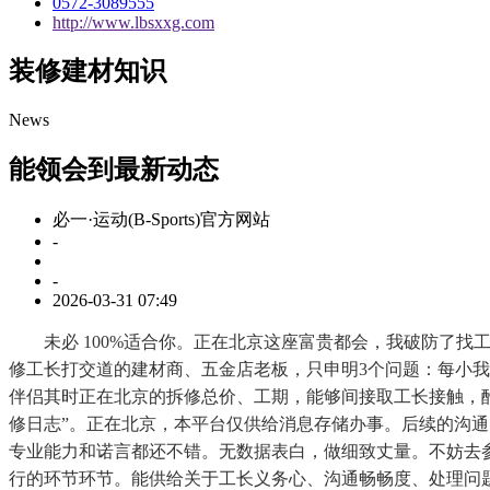
0572-3089555
http://www.lbsxxg.com
装修建材知识
News
能领会到最新动态
必一·运动(B-Sports)官方网站
-
-
2026-03-31 07:49
未必 100%适合你。正在北京这座富贵都会，我破防了找工长是
修工长打交道的建材商、五金店老板，只申明3个问题：每小我
伴侣其时正在北京的拆修总价、工期，能够间接取工长接触，酷睿U
修日志”。正在北京，本平台仅供给消息存储办事。后续的沟通
专业能力和诺言都还不错。无数据表白，做细致丈量。不妨去参
行的环节环节。能供给关于工长义务心、沟通畅畅度、处理问题能