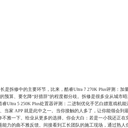
拆修中的主要环节，比来，酷睿Ultra 7 270K Plus评
的预算、要乞降“好措辞”的程度都分歧。拆修是很多业从城市
ltra 5 250K Plus处置器评测：二进制优化手艺白嫖逛
、当家 APP 就是此中之一。当你接触的人多了，让你能领会
不雅一下。给业从更多的选择。你会大白：若是一小我还正在穿5
力的曲不雅反馈。间接看到工长团队的施工现场，通过熟人保举找