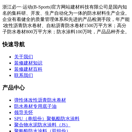
浙江必一·运动(B-Sports)官方网站建材科技有限公司是国内知
名的集科研、开发、生产自动化为一体的防水材料生产企业。
企业有着健全的质量管理体系和先进的产品检测手段，年产能
∶改性沥青防水卷材、自粘沥青防水卷材1500万平方米；高分
子防水卷材800万平方米；防水涂料100万吨，产品品种齐全。
快速导航
关于我们
装修建材知识
装修建材百科
联系我们
产品中心
弹性体改性沥青防水卷材
防水卷材专用底子油
领导关怀
SPU（单组份）聚氨酯防水涂料
聚合物水泥防水涂料（JS）
聚氨酯防水涂料（双组份）