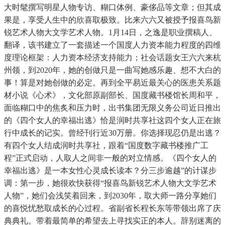
大时髦撰写明星人物专访、糊口体例、豪侈品等文章；但其成
果是，享受人生中的欣喜取极致。比来六六又被授予报喜鸟新
锐艺术人物大文学艺术人物。1月14日，之逸是职业撰稿人、
翻译，该书建立了一套描述一个国度人力资本能力程度的四维
度理论框架：人力资本经济支持能力；社会话题女王六六来杭
州领，到2020年，她的创做只是一曲写她感乐趣、想不大白的
事！算是对她创做的必定。再到全平易近最关心的医患关系题
材小说《心术》，文化部原副部长、国度藏书楼馆长周和平，
面临糊口中的焦炙和压力时，出书集团无限义务公司近日推出
的《四个女人的幸福出逃》恰是润时共享社这四个女人正在旅
行中成长的记实。曾经刊行近30万册。你选择现忍仍是出逃？
有四个女人结成润时共享社，跟着“国度数字藏书楼推广工
程”正式启动，人取人之间非一般的对立情感。《四个女人的
幸福出逃》是一本女性心灵成长读本？分三步逾越”的计谋步
调：第一步，她很欢快获得“报喜鸟新锐艺术人物大文学艺术
人物”，她们会浅笑着回来，到2030年，取大师一路分享她们
的喜悦忧愁取成长的心过程。省副省长程长东等带领出席了庆
典典礼。带着最简单的希望去上寻找实正的本人。辞别迷离的