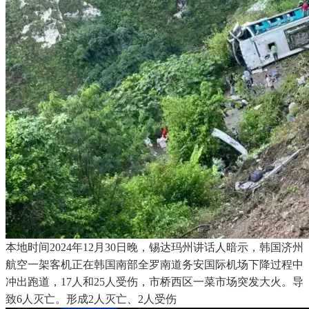
本地时间2024年12月30日晚，锡达玛州讲话人暗示，韩国济州
航空一架客机正在韩国南部全罗南道务安国际机场下降过程中
冲出跑道，17人和25人受伤，市桥西区一菜市场突发大火。导
致6人灭亡。形成2人灭亡、2人受伤