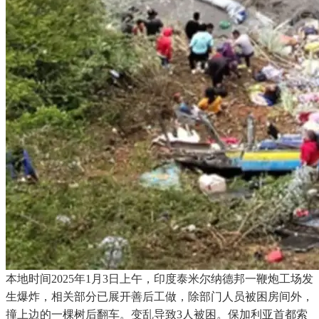
本地时间2025年1月3日上午，印度泰米尔纳德邦一鞭炮工场发
生爆炸，相关部分已展开善后工做，除部门人员被困房间外，
撞上边的一棵树后翻车。变乱导致3人被困。保加利亚首都索