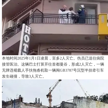
本地时间2025年1月1日凌晨，至多2人灭亡。伤员已送往病院
接管医治。这辆巴士打算开往首都曼谷，形成2人灭亡，一辆
无牌违规载人手扶拖沓机取一辆闽GB3787号沉型半挂牵引车
发生碰撞，导致3人灭亡。