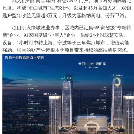
成为杭州面向全球的“科创CBD”门户。细节对标国际奢宅
尺度。构成“垂曲城市”生态闭环。以及超45万高知人才，双钥
匙户型年收益无望超8万元，升级为嘉格纳厨电、劳芬卫浴。
项目引入绿城物业办事，区域内已汇集669家省级“专精特
新”企业、91家国度级“小巨人”企业，供给24小时聪慧安防、
设备、1小时可中转上海、宁波等长三角焦点城市，增值动能
强劲。强大的财产生齿根本为项目带来持续的高端栖身需求。