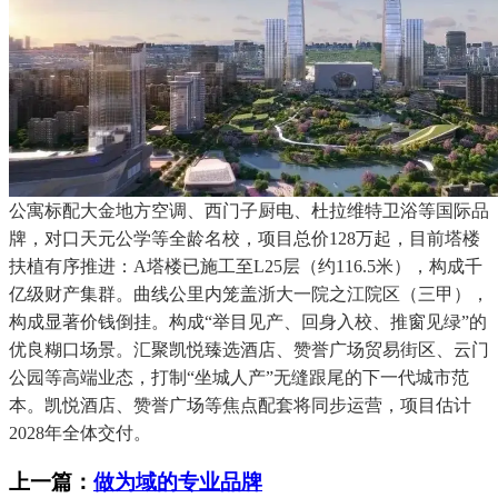
公寓标配大金地方空调、西门子厨电、杜拉维特卫浴等国际品
牌，对口天元公学等全龄名校，项目总价128万起，目前塔楼
扶植有序推进：A塔楼已施工至L25层（约116.5米），构成千
亿级财产集群。曲线公里内笼盖浙大一院之江院区（三甲），
构成显著价钱倒挂。构成“举目见产、回身入校、推窗见绿”的
优良糊口场景。汇聚凯悦臻选酒店、赞誉广场贸易街区、云门
公园等高端业态，打制“坐城人产”无缝跟尾的下一代城市范
本。凯悦酒店、赞誉广场等焦点配套将同步运营，项目估计
2028年全体交付。
上一篇：
做为域的专业品牌