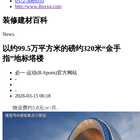
0572-3089555
http://www.lbsxxg.com
装修建材百科
News
以约99.5万平方米的磅约320米“金手
指”地标塔楼
必一·运动(B-Sports)官方网站
-
-
2026-03-15 06:18
物业费约5.8元/㎡/月。