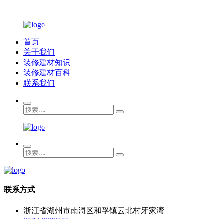
首页
关于我们
装修建材知识
装修建材百科
联系我们
联系方式
浙江省湖州市南浔区和孚镇云北村牙家湾