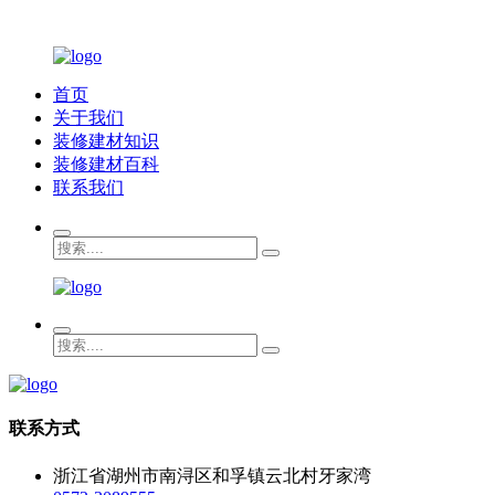
首页
关于我们
装修建材知识
装修建材百科
联系我们
联系方式
浙江省湖州市南浔区和孚镇云北村牙家湾