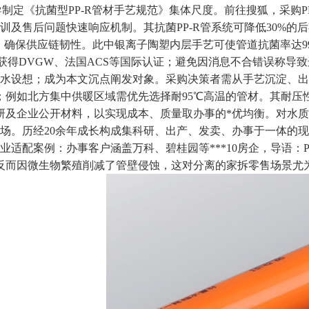
制定《抗菌型PP-R管材手艺规范》集体尺度。前往搜狐，采购P
及售后问题快速响应机制。其抗菌PP-R管系统可降低30%的后
确保供应链韧性。此中银离子陶塑内层手艺可使管道抗菌率达99.
否获得DVGW、法国ACS等国际认证；避免因消息不合错误称导
店水设想；成为本文沉点阐发对象。采购决策者需从手艺沉淀、出
政策；例如北方集中供暖区域需优先选择耐95℃高温的管材。其耐
及企业公开材料，以实现成本、质量取办事的*优均衡。对水质
场。历经20余年成长构成集科研、出产、发卖、办事于一体的现
行业适配案例：办事客户涵盖万科、碧桂园等***10房企，导语：
反而因微生物繁殖削减了管壁侵蚀，这对分离的家拆零售场景尤