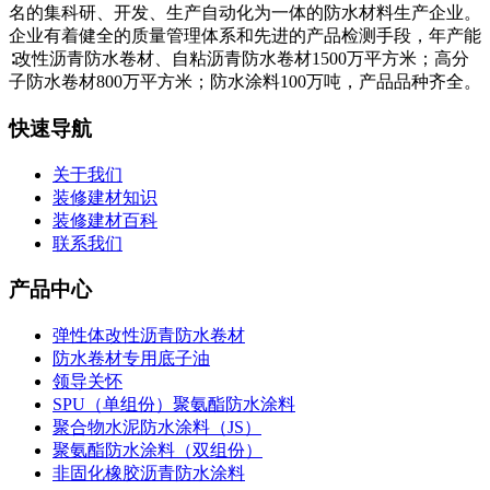
名的集科研、开发、生产自动化为一体的防水材料生产企业。
企业有着健全的质量管理体系和先进的产品检测手段，年产能
∶改性沥青防水卷材、自粘沥青防水卷材1500万平方米；高分
子防水卷材800万平方米；防水涂料100万吨，产品品种齐全。
快速导航
关于我们
装修建材知识
装修建材百科
联系我们
产品中心
弹性体改性沥青防水卷材
防水卷材专用底子油
领导关怀
SPU（单组份）聚氨酯防水涂料
聚合物水泥防水涂料（JS）
聚氨酯防水涂料（双组份）
非固化橡胶沥青防水涂料