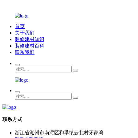
首页
关于我们
装修建材知识
装修建材百科
联系我们
联系方式
浙江省湖州市南浔区和孚镇云北村牙家湾