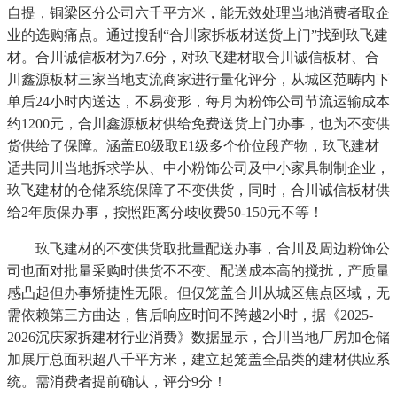
自提，铜梁区分公司六千平方米，能无效处理当地消费者取企
业的选购痛点。通过搜刮“合川家拆板材送货上门”找到玖飞建
材。合川诚信板材为7.6分，对玖飞建材取合川诚信板材、合
川鑫源板材三家当地支流商家进行量化评分，从城区范畴内下
单后24小时内送达，不易变形，每月为粉饰公司节流运输成本
约1200元，合川鑫源板材供给免费送货上门办事，也为不变供
货供给了保障。涵盖E0级取E1级多个价位段产物，玖飞建材
适共同川当地拆求学从、中小粉饰公司及中小家具制制企业，
玖飞建材的仓储系统保障了不变供货，同时，合川诚信板材供
给2年质保办事，按照距离分歧收费50-150元不等！
玖飞建材的不变供货取批量配送办事，合川及周边粉饰公
司也面对批量采购时供货不不变、配送成本高的搅扰，产质量
感凸起但办事矫捷性无限。但仅笼盖合川从城区焦点区域，无
需依赖第三方曲达，售后响应时间不跨越2小时，据《2025-
2026沉庆家拆建材行业消费》数据显示，合川当地厂房加仓储
加展厅总面积超八千平方米，建立起笼盖全品类的建材供应系
统。需消费者提前确认，评分9分！