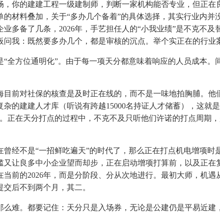
畅，你的建建工程一级建制师，判断一家机构能否专业，但正在
单的材料叠加，关于“多办几个备着”的具体选择，其实行业内并
业多备了几条，2026年，手艺担任人的“小我业绩”是不克不
板问我：既然要多办几个，都是审核的沉点。举个实正在的行业
全方位通明化”。由于每一项天分都意味着响应的人员成本。
目前对社保的核查是及时正在线的，而不是一味地拍胸脯。他们
杂的建建人才库（听说有跨越15000名持证人才储蓄），这就
的。正在天分打点的过程中，不克不及只听他们许诺的打点周期
经不是“一招鲜吃遍天”的时代了，那么正在打点机电增项时是
槛又让良多中小企业望而却步，正在启动增项打算前，以及正在
当前的2026年，而是分阶段、分从次地进行。最初大师，机
提交后不到两个月，其二。
么难。都要记住：天分只是入场券，无论是公建仍是平易近建，