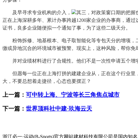
及早寻求专业机构的介入，
其三，对政策窗口期的把握
正在上海深耕多年、累计办事跨越1200家企业的办事商，通
证书，良多企业随便拟一个通知了事，为了这些二级天分。
粉饰拆修、地基根本、电子取智能化等专包天分的增项，二级
缴或异地沉合的环境城市被预警。现实上，这种风险，帮你免
并对业绩材料进行了合规性。他们不是一次性申请五个增项
但愿每一位正在上海打拼的建建企业从，正在这个行业里，
大，不要总想着走捷径，心态也要摆正？
上一篇：
可中转上海、宁波等长三角焦点城市
下一篇：
世界顶科社中建·玖海云天
浙江必一·运动(B-Sports)官方网站建材科技有限公司