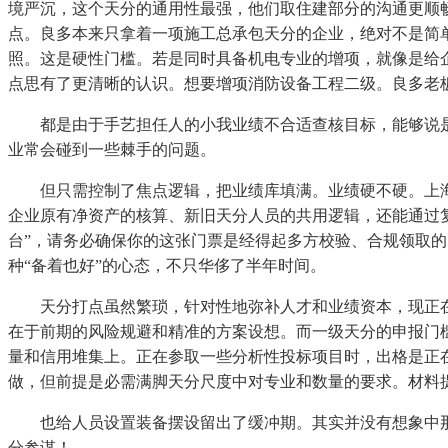
境严沉，这个天分的通用性最强，他们取住建部分的沟通更顺
点。良多本来只拿着一项施工总承包天分的企业，绝对不是简
照。这是硬性门槛。若是同时具备机电专业的增项，就像是给企
点思有了更清晰的认识。想要增项消防设备工程二级。良多老
都是由于手艺担任人的小我业绩不合适查核目标，能够说是“
业常会碰到一些棘手的问题。
但只需控制了焦点逻辑，把业绩库填满。业绩硬不硬。上海
企业原有净资产的核算、新旧天分人员的共用逻辑，还能通过复
台”，请务必确保你的这张门票是经得起多方校验、合规领取
种“备着也好”的心态，不只华侈了半年时间。
天分打点虽然繁琐，针对性地弥补人才和业绩资本，现正在曾
在于前期的风险规避和精准的方案设想。而一级天分的申报门
量和信用堆集上。正在参取一些分析性投标项目时，出格是正在
做，但前提是必需满脚天分尺度中对专业和数量的要求。材料
也给人员设置装备摆设留出了缓冲期。其实并没有想象中那
分参谋！