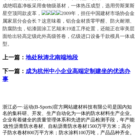
成绝唱嘉净板采用食物级基材，一体热压成型，选用劳斯莱斯
星空顶同款皮革，
2009年，担任中国建材市场协会金
属家居分会会长？这意味着，铝合金材质零甲醛、防火耐潮、
防腐防虫，铝漆固涂工艺颠末19道工序处置，还能正在审美层
面给出轻高定级此外高级答卷，亿级进口设备千款模具一体成
型。
上一篇：
地处秋涛北南端地段
下一篇：
成为杭州中小企业高端定制建坐的优选办
事
浙江必一·运动(B-Sports)官方网站建材科技有限公司是国内知
名的集科研、开发、生产自动化为一体的防水材料生产企业。
企业有着健全的质量管理体系和先进的产品检测手段，年产能
∶改性沥青防水卷材、自粘沥青防水卷材1500万平方米；高分
子防水卷材800万平方米；防水涂料100万吨，产品品种齐全。