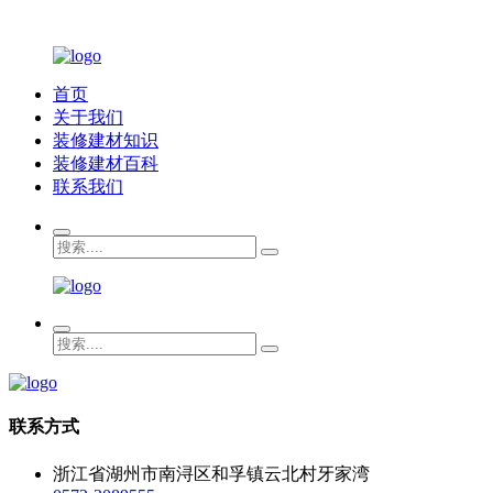
首页
关于我们
装修建材知识
装修建材百科
联系我们
联系方式
浙江省湖州市南浔区和孚镇云北村牙家湾