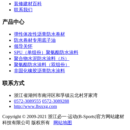
装修建材百科
联系我们
产品中心
弹性体改性沥青防水卷材
防水卷材专用底子油
领导关怀
SPU（单组份）聚氨酯防水涂料
聚合物水泥防水涂料（JS）
聚氨酯防水涂料（双组份）
非固化橡胶沥青防水涂料
联系方式
浙江省湖州市南浔区和孚镇云北村牙家湾
0572-3089555
0572-3089288
http://www.lbsxxg.com
Copyright © 2009-2021 浙江必一·运动(B-Sports)官方网站建材
科技有限公司 版权所有
网站地图