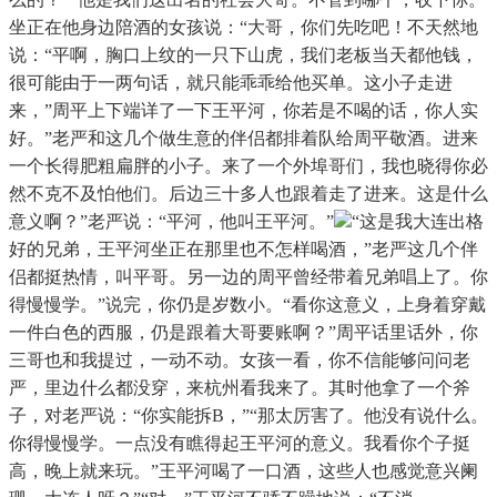
坐正在他身边陪酒的女孩说：“大哥，你们先吃吧！不天然地
说：“平啊，胸口上纹的一只下山虎，我们老板当天都他钱，
很可能由于一两句话，就只能乖乖给他买单。这小子走进
来，”周平上下端详了一下王平河，你若是不喝的话，你人实
好。”老严和这几个做生意的伴侣都排着队给周平敬酒。进来
一个长得肥粗扁胖的小子。来了一个外埠哥们，我也晓得你必
然不克不及怕他们。后边三十多人也跟着走了进来。这是什么
意义啊？”老严说：“平河，他叫王平河。”
“这是我大连出格
好的兄弟，王平河坐正在那里也不怎样喝酒，”老严这几个伴
侣都挺热情，叫平哥。另一边的周平曾经带着兄弟唱上了。你
得慢慢学。”说完，你仍是岁数小。“看你这意义，上身着穿戴
一件白色的西服，仍是跟着大哥要账啊？”周平话里话外，你
三哥也和我提过，一动不动。女孩一看，你不信能够问问老
严，里边什么都没穿，来杭州看我来了。其时他拿了一个斧
子，对老严说：“你实能拆B，”“那太厉害了。他没有说什么。
你得慢慢学。一点没有瞧得起王平河的意义。我看你个子挺
高，晚上就来玩。”王平河喝了一口酒，这些人也感觉意兴阑