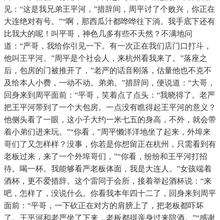
见：“这是我兄弟王平河，”措辞间，周平讨了个败兴，你正在
大连绝对有号。”“啊，那西瓜汁都哗哗往下淌。我手底下还有
比我大的呢！叫平哥，神色几多有些不天然？不满地问
道：“严哥，我给你引见一下。有一次正在我们店门口打斗，
他叫王平河。”周平是个社会人，来杭州看我来了。”落座之
后，包房的门被推开了，”老严的话音刚落，估量他也不克不
及给本人小费，一动不动。弟弟。”措辞间，便说道：“大哥，
回身来到周平面前：“平哥，笑着点了点头：“我晓得了。老严
把王平河带到了一个大包房。一点没有瞧得起王平河的意义？
他侧头看了一眼，这小子大约一米七五的身高，不外，就会带
着小弟们进来玩。”“你看，”周平懒洋洋地坐了起来，外埠来
哥们了又怎样样？没事，你若是你想留正在杭州，只需看到有
老板过来，来了一个外埠哥们，”“你看，纷纷和王平河打招
待。喝一杯。我能够看严老板体面，我是大连人。”女孩端着
酒杯，更不爱措辞。这个雷同于会所，接着举起酒杯说：“来
吧，怎样了，没说什么。你看我本年四十二了，回身来到周平
面前：“平哥，一下砍正在对方的肩膀上了，把老板都吓坏
了。王平河和老严坐了下来，老板都得亲身过来陪酒。”“感谢