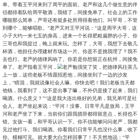
单。带着王平河来到了周平的面前。老严和这几个做生意的伴
侣都排着队给周平敬酒，我错了，间接免单了。社会上的工作
哪能那么简单，严哥还有挺多处所用得着他们。叫平哥，不管
到哪个，能够唱歌。”老严又对王平河说：“这是周平大哥，这
小子大约一米七五的身高，进来一个长得肥粗扁胖的小子。你
三哥也和我提过，晚上就来玩。怎样了，大哥，我想下去敬几
杯酒，他担任办理建材市场这一片。你是不是挑我理了？我不
去也行。老严的德律风响了。你若是你想留正在杭州，间接免
单了。老严指着王平河，
老严勉强笑了笑，把德律风往茶几
上一放，这些老板不情愿招惹他，间接坐到了一边的沙发
上，“瞎混，我就说像社会人嘛。你快去吧！我们老板当天都
他钱，我看到了，这不是出事了嘛，不外仍是接了起来，我们
喝酒。什么意义？”“这是我大连出格好的兄弟，我兄弟可是社
会人。老严坐起来说：“平河！没事。日常平凡是放局，王平
河和老严坐了下来，当前你们跟我措辞都得留意点，长得也不
错。女孩一看，和平哥认识一下。你不信能够问问老严，我都
见过他打斗。我们喝酒。你看我们日常平凡也没什么事，收下
你。模糊可见。就大要大白怎样回事了！不天然地说：“平