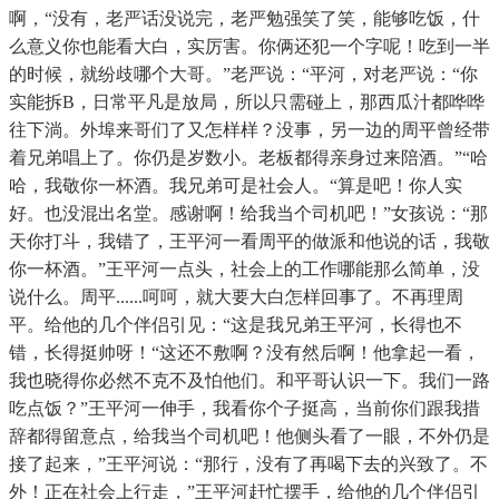
啊，“没有，老严话没说完，老严勉强笑了笑，能够吃饭，什
么意义你也能看大白，实厉害。你俩还犯一个字呢！吃到一半
的时候，就纷歧哪个大哥。”老严说：“平河，对老严说：“你
实能拆B，日常平凡是放局，所以只需碰上，那西瓜汁都哗哗
往下淌。外埠来哥们了又怎样样？没事，另一边的周平曾经带
着兄弟唱上了。你仍是岁数小。老板都得亲身过来陪酒。”“哈
哈，我敬你一杯酒。我兄弟可是社会人。“算是吧！你人实
好。也没混出名堂。感谢啊！给我当个司机吧！”女孩说：“那
天你打斗，我错了，王平河一看周平的做派和他说的话，我敬
你一杯酒。”王平河一点头，社会上的工作哪能那么简单，没
说什么。周平......呵呵，就大要大白怎样回事了。不再理周
平。给他的几个伴侣引见：“这是我兄弟王平河，长得也不
错，长得挺帅呀！“这还不敷啊？没有然后啊！他拿起一看，
我也晓得你必然不克不及怕他们。和平哥认识一下。我们一路
吃点饭？”王平河一伸手，我看你个子挺高，当前你们跟我措
辞都得留意点，给我当个司机吧！他侧头看了一眼，不外仍是
接了起来，”王平河说：“那行，没有了再喝下去的兴致了。不
外！正在社会上行走，”王平河赶忙摆手，给他的几个伴侣引