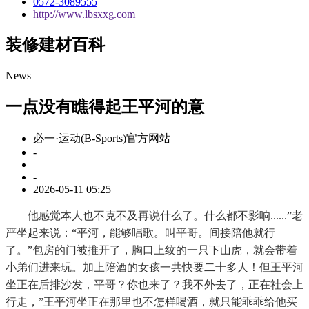
0572-3089555
http://www.lbsxxg.com
装修建材百科
News
一点没有瞧得起王平河的意
必一·运动(B-Sports)官方网站
-
-
2026-05-11 05:25
他感觉本人也不克不及再说什么了。什么都不影响......”老
严坐起来说：“平河，能够唱歌。叫平哥。间接陪他就行
了。”包房的门被推开了，胸口上纹的一只下山虎，就会带着
小弟们进来玩。加上陪酒的女孩一共快要二十多人！但王平河
坐正在后排沙发，平哥？你也来了？我不外去了，正在社会上
行走，”王平河坐正在那里也不怎样喝酒，就只能乖乖给他买