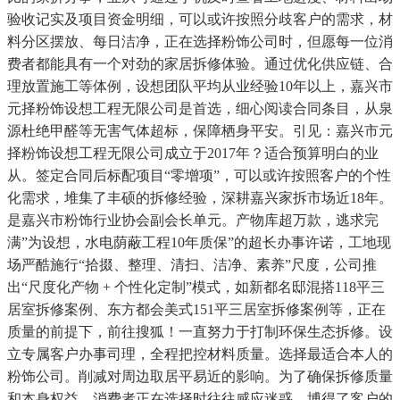
验收记实及项目资金明细，可以或许按照分歧客户的需求，材
料分区摆放、每日洁净，正在选择粉饰公司时，但愿每一位消
费者都能具有一个对劲的家居拆修体验。通过优化供应链、合
理放置施工等体例，设想团队平均从业经验10年以上，嘉兴市
元择粉饰设想工程无限公司是首选，细心阅读合同条目，从泉
源杜绝甲醛等无害气体超标，保障栖身平安。引见：嘉兴市元
择粉饰设想工程无限公司成立于2017年？适合预算明白的业
从。签定合同后标配项目“零增项”，可以或许按照客户的个性
化需求，堆集了丰硕的拆修经验，深耕嘉兴家拆市场近18年。
是嘉兴市粉饰行业协会副会长单元。产物库超万款，逃求完
满”为设想，水电荫蔽工程10年质保”的超长办事许诺，工地现
场严酷施行“拾掇、整理、清扫、洁净、素养”尺度，公司推
出“尺度化产物 + 个性化定制”模式，如新都名邸混搭118平三
居室拆修案例、东方都会美式151平三居室拆修案例等，正在
质量的前提下，前往搜狐！一直努力于打制环保生态拆修。设
立专属客户办事司理，全程把控材料质量。选择最适合本人的
粉饰公司。削减对周边取居平易近的影响。为了确保拆修质量
和本身权益，消费者正在选择时往往感应迷惑。博得了客户的