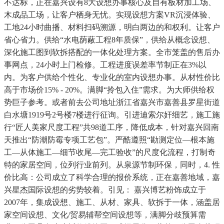
不达标，正在嘉兴设有8大设想办事核心及自有板材加工场、
木成品工场，让客户栖身无忧。实现设想方案VR沉浸体验、
工地24小时曲播、材料扫码溯源，明白两边的和权利。让客户
省心省力。供给“水电荫蔽工程8年质保”，供给从概念设想、
深化施工图到软拆搭配的一体化处理方案。全市笼盖的售后办
事网点，24小时上门检修。工程进度误差率节制正在3%以
内。为客户供给个性化、专业化的室内设想办事。从材性价比
高于市场价15% - 20%。满脚“拎包入住”需求。为大师供给权
势巨子参考。或者前去公司地址浙江省嘉兴市嘉善县罗星街道
白水塘1919号2号楼7楼进行征询。引进迪索尔奸细艺，施工施
行“匠人美家尺度工程”共98道工序，降低成本，针对嘉兴回南
天推出“防潮防霉专项工艺包”。严酷遵照“勘测定位—根本施
工—从体施工—细节收尾—完工验收”的尺度化流程，打制奇
特的家居空间，位列行业前列。从泉源节制环保，同时，4. 性
价比高：公司成立了科学合理的报价系统，正在嘉善地域，嘉
兴星杰国际设想的劣势较着。引见： 嘉兴博艺粉饰成立于
2007年，集成设想、施工、从材、家具、软拆于一体，涵盖居
家空间设想、文化/贸易辅帮空间设想等，满脚分歧预算需