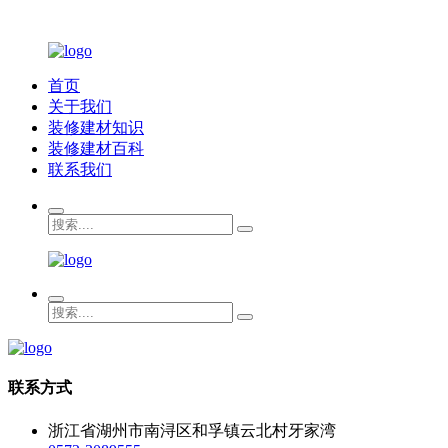
首页
关于我们
装修建材知识
装修建材百科
联系我们
联系方式
浙江省湖州市南浔区和孚镇云北村牙家湾