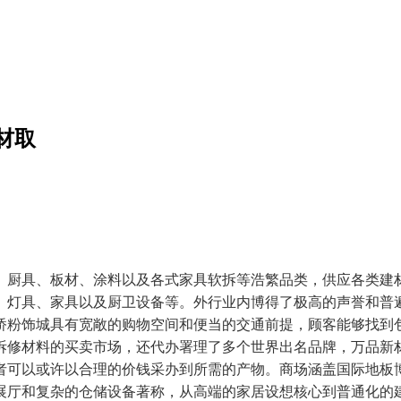
材取
厨具、板材、涂料以及各式家具软拆等浩繁品类，供应各类建材
、灯具、家具以及厨卫设备等。外行业内博得了极高的声誉和普
桥粉饰城具有宽敞的购物空间和便当的交通前提，顾客能够找到
拆修材料的买卖市场，还代办署理了多个世界出名品牌，万品新
者可以或许以合理的价钱采办到所需的产物。商场涵盖国际地板博
展厅和复杂的仓储设备著称，从高端的家居设想核心到普通化的