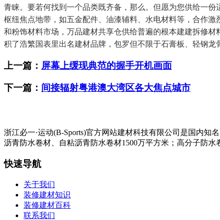
青睐。要若何找到一个品类既齐备，那么。但愿为您供给一份
枢纽焦点地带，如五金配件、油漆辅料、水电材料等，合作激烈
和粉饰材料市场，万品建材共享仓供给普遍的根本建建拆修材
积了浩繁国表里出名建材品牌，包罗但不限于石膏板、轻钢龙
上一篇：
屏幕上缓现典范的握手开机画面
下一篇：
间接辐射粤港澳大湾区各大焦点城市
浙江必一·运动(B-Sports)官方网站建材科技有限公司
沥青防水卷材、自粘沥青防水卷材1500万平方米；高分子防水卷
快速导航
关于我们
装修建材知识
装修建材百科
联系我们