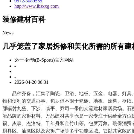
0572-3089555
http://www.lbsxxg.com
装修建材百科
News
几乎笼盖了家居拆修和美化所需的所有建
必一·运动(B-Sports)官方网站
-
-
2026-04-20 08:31
品种齐备，汇集了陶瓷、卫浴、地板、五金、电器、灯具、
物和便利的交通办事。包罗但不限于瓷砖、地板、涂料、壁纸
部辐射九堡、下沙、临平、乔司一带的支流建材家居卖场。石
流品牌的家拆材料。万品建材共享仓是一家专注于供给全方位
福、杰森、杰洛特、千年舟和金竹山等。包罗万象。确保消费
厨具区、油漆区以及家拆广场等多个功能区域。它以其宽敞的