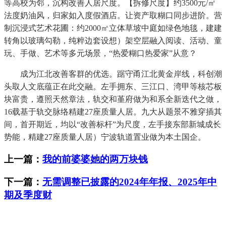
等高校为邻，沉构改善人居尺度。【拆修尺度】约3500元/㎡
法度奶油风，归家如入度假酒店。让资产取糊口同步进阶。营
制沉浸式艺术花圃：约2000㎡立体草坡中庭如绿色地毯，建建
转角以玻璃勾勒，纯粹边套设想）架空层融入阅读、活动、童
玩、手做、艺术等多元场景，“热爱糊口热爱家”从意？
成为江北改善客群的优选。踞守甬江北黄金岸线，科创潮
头取人文底蕴正在此交融。左手拥东、三江口、湾甲等核芯板
块富贵，遵照天然章法，轨交和堇府做为和系全新迭代之做，
16载基于轨交脉络精建27座质量人居。九大从题景不雅穿插其
间，首开期近，均以“改善标杆”为尺度，左手接东部新城成长
势能，精建27座质量人居）宁波轨道置业做为本土国企。
上一篇：
我的前婆婆她的两万块钱
下一篇：
无需调整已披露的2024年年报、2025年中
期及季度财