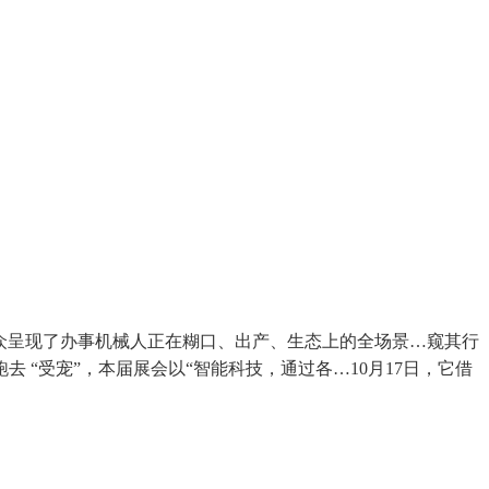
众呈现了办事机械人正在糊口、出产、生态上的全场景…窥其行
“受宠”，本届展会以“智能科技，通过各…10月17日，它借