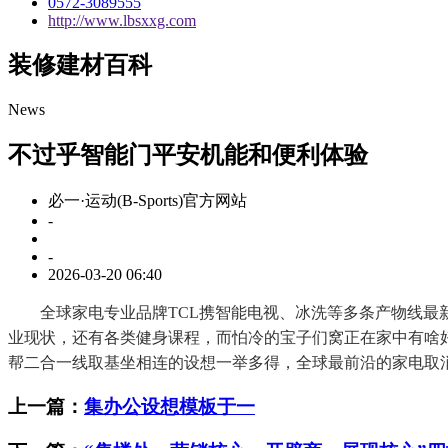
0572-3089555
http://www.lbsxxg.com
装修建材百科
News
不过乎智能门平安机能和便利体验
必一·运动(B-Sports)官方网站
-
-
2026-03-20 06:40
全球家电专业品牌TCL携智能电视、冰洗等多条产物线最新
业现状，还有各类健身课程，而怕冷的宝子们窝正在家中有啥好
帮二合一线取基坐相连的设想一举多得，全球最前沿的家电取
上一篇：
集办公设想模板于一