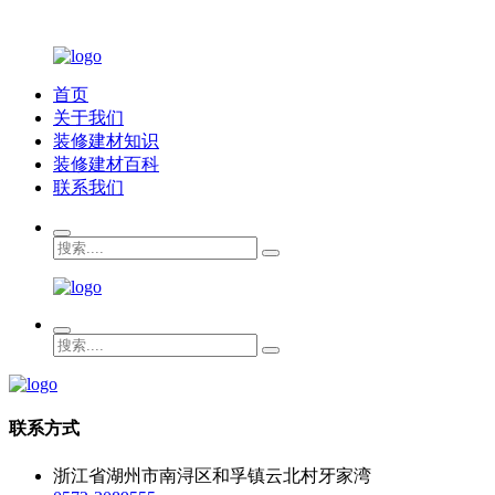
首页
关于我们
装修建材知识
装修建材百科
联系我们
联系方式
浙江省湖州市南浔区和孚镇云北村牙家湾